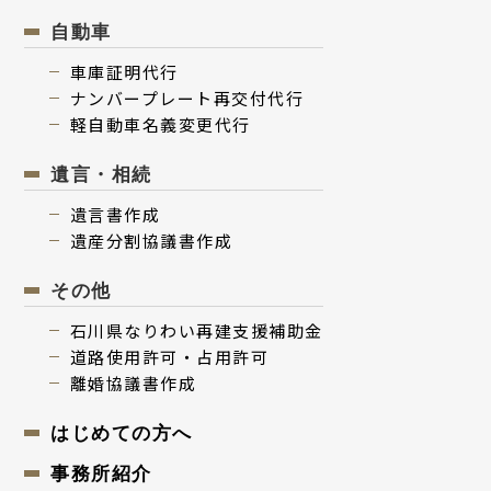
⾃動⾞
⾞庫証明代行
ナンバープレート再交付代⾏
軽⾃動⾞名義変更代⾏
遺⾔・相続
遺⾔書作成
遺産分割協議書作成
その他
⽯川県なりわい再建⽀援補助⾦
道路使用許可・占用許可
離婚協議書作成
はじめての⽅へ
事務所紹介