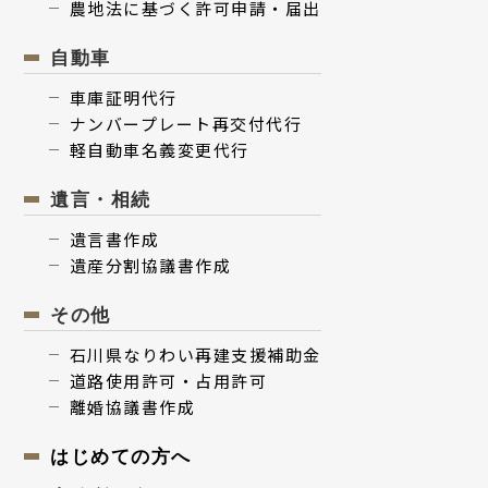
農地法に基づく許可申請・届出
⾃動⾞
⾞庫証明代行
ナンバープレート再交付代⾏
軽⾃動⾞名義変更代⾏
遺⾔・相続
遺⾔書作成
遺産分割協議書作成
その他
⽯川県なりわい再建⽀援補助⾦
道路使用許可・占用許可
離婚協議書作成
はじめての⽅へ