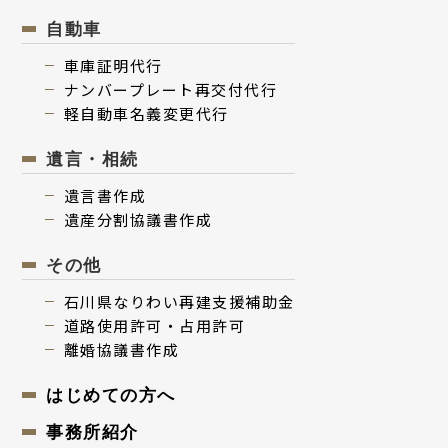
⾃動⾞
⾞庫証明代行
ナンバープレート再交付代⾏
軽⾃動⾞名義変更代⾏
遺⾔・相続
遺⾔書作成
遺産分割協議書作成
その他
⽯川県なりわい再建⽀援補助⾦
道路使用許可・占用許可
離婚協議書作成
はじめての⽅へ
事務所紹介