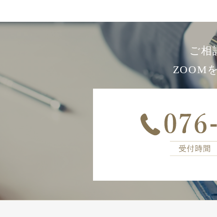
ご相
ZOO