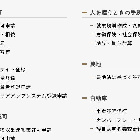
可
人を雇うときの手
許可申請
就業規則作成・変
継・相続
労働保険・社会保
更届
給与・賞与計算
項審査
い
農地
サイト登録
農地法に基づく許
事業登録
事業者登録申請
ャリアアップシステム登録申請
⾃動⾞
⾞庫証明代行
認可
ナンバープレート
軽⾃動⾞名義変更
棄物収集運搬業許可申請
許可申請