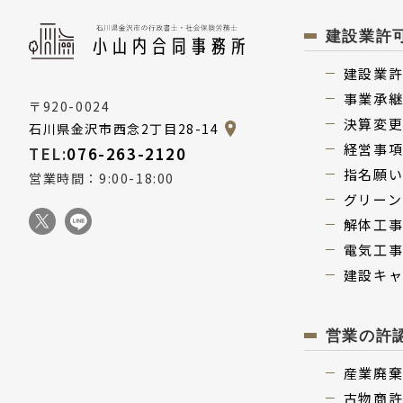
建設業許
建設業
事業承
〒920-0024
決算変
石川県金沢市西念2丁目28-14
経営事
TEL:
076-263-2120
指名願
営業時間：9:00-18:00
グリーン
解体⼯
電気⼯
建設キ
営業の許
産業廃
古物商