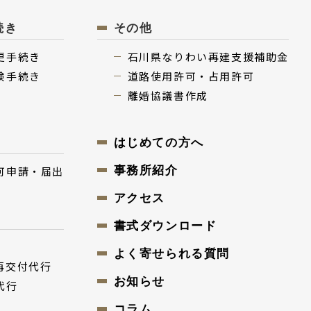
続き
その他
更⼿続き
⽯川県なりわい再建⽀援補助⾦
険⼿続き
道路使用許可・占用許可
離婚協議書作成
はじめての⽅へ
可申請・届出
事務所紹介
アクセス
書式ダウンロード
よく寄せられる質問
再交付代⾏
お知らせ
代⾏
コラム