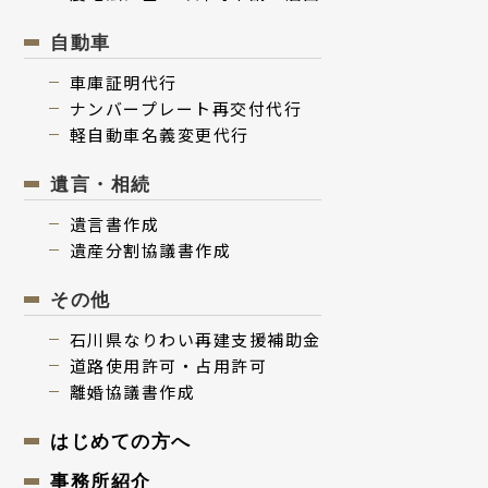
⾃動⾞
⾞庫証明代行
ナンバープレート再交付代⾏
軽⾃動⾞名義変更代⾏
遺⾔・相続
遺⾔書作成
遺産分割協議書作成
その他
⽯川県なりわい再建⽀援補助⾦
道路使用許可・占用許可
離婚協議書作成
はじめての⽅へ
事務所紹介