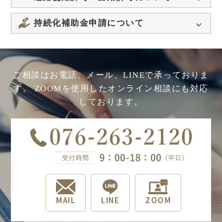
Q
か？
夫婦間で全く話し合いができない状況で
Q
ますか？
他の法人と事務所を共有することはでき
Q
特定建設業と一般建設業はどう違うので
す。相談できますか？
ますか？
Q
Q
道路占用許可、使用許可どちらかだけの
すか？
見積りは無料ですか？また、電話で見積
持続化補助金申請について
Q
太陽光発電による売電収入を目的とした
Q
申請はお願いできますか？
もりを依頼することはできますか？
公正証書にするには、公証人役場に行か
Q
申請ではどのような書類が必要ですか？
自宅を事務所とすることはできますか？
Q
依頼をして許可が下りないことはありま
なければなりませんか？
Q
貴事務所の申請で不採択となった申請は
Q
Q
図面の用意ができないのですが申請をお
すか？
相談料はいくらですか？
Q
どのようなものでしたか？
農地を転用して太陽光発電パネルを設置
Q
宅地建物取引士試験に合格しましたが、
Q
願いできますか？
平日休みが取れないのですが相談はでき
して売電収入を得たいのですが？
すぐに専任の宅建士になれますか？
Q
金沢市内に営業所がありますが、本店は
ご相談はお電話、メール、LINEで承っておりま
Q
ますか？
友人の代わりに相談しても良いですか？
Q
小規模事業持続化補助金の採択率はどれ
Q
歩道に少し足場が出てしまっただけです
福井です。対応可能ですか？
す。
ZOOMを使用したオンライン相談にも対応
Q
くらいですか？
土地改良区の手続きもしてもらえます
Q
専任の宅地建物取引士は、他の仕事はで
Q
が、道路占用・使用許可は必要ですか？
どのような場合に公正証書にしたほうが
Q
匿名での相談はできますか？
か？
しております。
きませんか？
Q
建設業許可を持っていなければ工事をし
いいですか？
Q
低感染リスク型ビジネス枠の対象となる
Q
道路占用料はいつ払えばいいですか？
てはいけないのですか？
Q
Q
取り組みは？
オンラインでの相談は可能でしょうか？
農地転用の許可取得までに、どれくらい
Q
宅地建物取引業に従事する者は、具体的
期間がかかりますか？
にはどのような従業員ですか？
Q
Q
金沢市ではどれくらいの期間で許可を取
道路占用料はどれくらいかかりますか？
Q
gBizID（ＧビズＩＤ）とは何ですか？発
Q
電話相談に対応していますか？
得できますか？
Q
行にはお金がかかりますか？
届出と許可の違いは何ですか？
Q
保証協会に加入するにはどうしたらいい
Q
許可が下りるまでどれくらいの期間がか
ですか？
Q
建設業許可を取得するには条件はありま
Q
かりますか？
商工会議所、商工会の助言を受けてとあ
Q
農地転用ができる農地か分からないので
すか？
りますが、どのようにしたらいいです
Q
すが？
宅建業を始めるのにどれくらいお金がか
Q
か？
建築工事用の足場の場合、どちらの許可
かりますか？
MAIL
LINE
ZOOM
が必要ですか？
Q
パソコンやスマートフォン、タブレット
Q
営業を開始できるまでにどれくらい期間