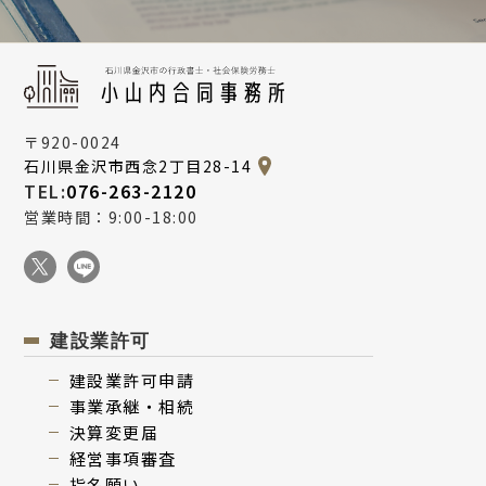
Q
などは対象となりますか？
道路使用許可と道路占有許可の違いを教
がかかりますか？
えてください。
Q
ホームページ制作は対象となりますか？
Q
これから独立・起業する人は対象となり
ますか？
〒920-0024
石川県金沢市西念2丁目28-14
Q
小規模事業者の定義を教えてください。
TEL:
076-263-2120
営業時間：9:00-18:00
建設業許可
建設業許可申請
事業承継・相続
決算変更届
経営事項審査
指名願い