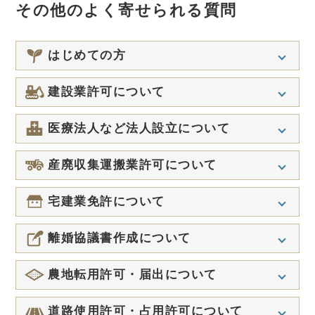
その他のよく寄せられる質問
はじめての方
Q
行政書士と社労士の違いを教えてくださ
建設業許可について
い。
Q
建設業許可でいう営業所とはどういうも
医療法人など法人設立について
Q
業務対応エリアはどこまでですか？
のですか？
Q
医療法人に利益剰余金が出た場合はどう
Q
産廃収集運搬業許可について
依頼後のキャンセルや中止はできます
Q
建設業許可の知事許可と大臣許可の違い
なりますか？
か？
は何ですか？
Q
収集運搬に使う予定の車両を他社と共用
宅建業免許について
Q
2か月分の運転資金は全て現金で拠出し
Q
行政書士と弁護士、どちらに相談したら
Q
しています。許可を受けることは可能で
建設業許可を持っている個人事業主が法
なければなりませんか？
良いか分かりません。
すか？
人成りした場合、許可はどうなります
Q
個人で免許を持っていますが、法人成り
離婚協議書作成について
か？
Q
をした場合はどうなりますか？
医療法人の設立までにどれくらいの期間
Q
Q
行政書士ならどこに頼んでも同じです
収集運搬に使用する容器に指定はありま
がかかりますか？
Q
Q
か？
すか？
夫婦双方で相談に行かなければなりませ
建設業許可を取得するには個人事業主で
農地転用許可・届出について
Q
申請者の欠格要件はどのようなものです
んか？
も 社会保険に加入しなければなりません
か？
Q
か？
業務を依頼したときの費用は後払いです
Q
農振・農用地の除外申請にも対応してい
道路使用許可・占用許可について