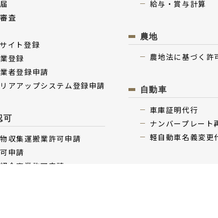
更届
給与・賞与計算
項審査
い
農地
サイト登録
農地法に基づく許
事業登録
事業者登録申請
ャリアアップシステム登録申請
⾃動⾞
⾞庫証明代行
認可
ナンバープレート
軽⾃動⾞名義変更
棄物収集運搬業許可申請
許可申請
業紹介事業許可申請
遺⾔・相続
物取引業免許申請
遺⾔書作成
派遣事業許可申請
遺産分割協議書作