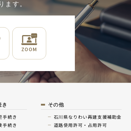
ります。
E
ZOOM
続き
その他
更⼿続き
⽯川県なりわい再建⽀援補助⾦
険⼿続き
道路使用許可・占用許可