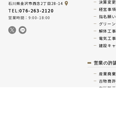
決算変
石川県金沢市西念2丁目28-14
経営事
TEL:
076-263-2120
指名願
営業時間：9:00-18:00
グリーン
解体⼯
電気⼯
建設キ
営業の許
産業廃
古物商
有料職
宅地建
労働者