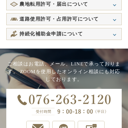
がかかりますか？
Q
Q
か？
すか？
夫婦双方で相談に行かなければなりませ
建設業許可を取得するには個人事業主で
農地転用許可・届出について
Q
申請者の欠格要件はどのようなものです
んか？
も 社会保険に加入しなければなりません
か？
Q
か？
業務を依頼したときの費用は後払いです
Q
農振・農用地の除外申請にも対応してい
道路使用許可・占用許可について
Q
か？
夫婦間で全く話し合いができない状況で
Q
ますか？
他の法人と事務所を共有することはでき
Q
特定建設業と一般建設業はどう違うので
す。相談できますか？
ますか？
Q
Q
道路占用許可、使用許可どちらかだけの
すか？
見積りは無料ですか？また、電話で見積
持続化補助金申請について
Q
太陽光発電による売電収入を目的とした
Q
申請はお願いできますか？
もりを依頼することはできますか？
公正証書にするには、公証人役場に行か
Q
申請ではどのような書類が必要ですか？
自宅を事務所とすることはできますか？
Q
依頼をして許可が下りないことはありま
なければなりませんか？
Q
貴事務所の申請で不採択となった申請は
Q
Q
図面の用意ができないのですが申請をお
すか？
相談料はいくらですか？
Q
どのようなものでしたか？
農地を転用して太陽光発電パネルを設置
Q
宅地建物取引士試験に合格しましたが、
Q
願いできますか？
平日休みが取れないのですが相談はでき
して売電収入を得たいのですが？
すぐに専任の宅建士になれますか？
Q
金沢市内に営業所がありますが、本店は
ご相談はお電話、メール、LINEで承っておりま
Q
ますか？
友人の代わりに相談しても良いですか？
Q
小規模事業持続化補助金の採択率はどれ
Q
歩道に少し足場が出てしまっただけです
福井です。対応可能ですか？
す。
ZOOMを使用したオンライン相談にも対応
Q
くらいですか？
土地改良区の手続きもしてもらえます
Q
専任の宅地建物取引士は、他の仕事はで
Q
が、道路占用・使用許可は必要ですか？
どのような場合に公正証書にしたほうが
Q
匿名での相談はできますか？
か？
しております。
きませんか？
Q
建設業許可を持っていなければ工事をし
いいですか？
Q
低感染リスク型ビジネス枠の対象となる
Q
道路占用料はいつ払えばいいですか？
てはいけないのですか？
Q
Q
取り組みは？
オンラインでの相談は可能でしょうか？
農地転用の許可取得までに、どれくらい
Q
宅地建物取引業に従事する者は、具体的
期間がかかりますか？
にはどのような従業員ですか？
Q
Q
金沢市ではどれくらいの期間で許可を取
道路占用料はどれくらいかかりますか？
Q
gBizID（ＧビズＩＤ）とは何ですか？発
Q
電話相談に対応していますか？
得できますか？
Q
行にはお金がかかりますか？
届出と許可の違いは何ですか？
Q
保証協会に加入するにはどうしたらいい
Q
許可が下りるまでどれくらいの期間がか
ですか？
Q
建設業許可を取得するには条件はありま
Q
かりますか？
商工会議所、商工会の助言を受けてとあ
Q
農地転用ができる農地か分からないので
すか？
りますが、どのようにしたらいいです