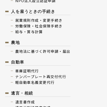
NPO法⼈設⽴認証申請
人を雇うときの手続き
就業規則作成・変更⼿続き
労働保険・社会保険⼿続き
給与・賞与計算
農地
農地法に基づく許可申請・届出
⾃動⾞
⾞庫証明代行
ナンバープレート再交付代⾏
軽⾃動⾞名義変更代⾏
遺⾔・相続
遺⾔書作成