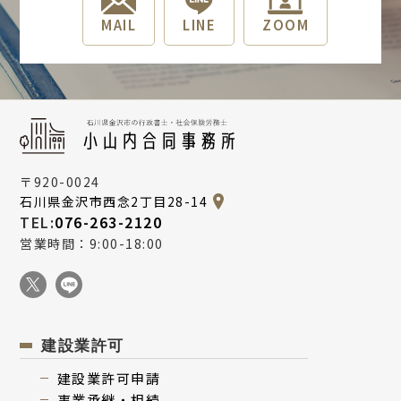
Q
すが？
宅建業を始めるのにどれくらいお金がか
Q
か？
建築工事用の足場の場合、どちらの許可
かりますか？
MAIL
LINE
ZOOM
が必要ですか？
Q
パソコンやスマートフォン、タブレット
Q
営業を開始できるまでにどれくらい期間
Q
などは対象となりますか？
道路使用許可と道路占有許可の違いを教
がかかりますか？
えてください。
Q
ホームページ制作は対象となりますか？
Q
これから独立・起業する人は対象となり
ますか？
〒920-0024
石川県金沢市西念2丁目28-14
Q
小規模事業者の定義を教えてください。
TEL:
076-263-2120
営業時間：9:00-18:00
建設業許可
建設業許可申請
事業承継・相続