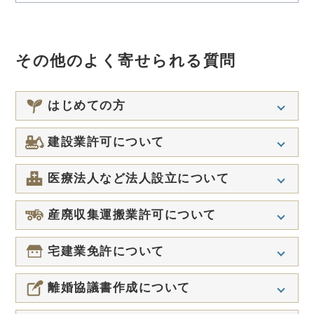
その他のよく寄せられる質問
はじめての方
Q
行政書士と社労士の違いを教えてくださ
建設業許可について
い。
Q
建設業許可でいう営業所とはどういうも
医療法人など法人設立について
Q
業務対応エリアはどこまでですか？
のですか？
Q
医療法人に利益剰余金が出た場合はどう
Q
産廃収集運搬業許可について
依頼後のキャンセルや中止はできます
Q
建設業許可の知事許可と大臣許可の違い
なりますか？
か？
は何ですか？
Q
収集運搬に使う予定の車両を他社と共用
宅建業免許について
Q
2か月分の運転資金は全て現金で拠出し
Q
行政書士と弁護士、どちらに相談したら
Q
しています。許可を受けることは可能で
建設業許可を持っている個人事業主が法
なければなりませんか？
良いか分かりません。
すか？
人成りした場合、許可はどうなります
Q
個人で免許を持っていますが、法人成り
離婚協議書作成について
か？
Q
をした場合はどうなりますか？
医療法人の設立までにどれくらいの期間
Q
Q
行政書士ならどこに頼んでも同じです
収集運搬に使用する容器に指定はありま